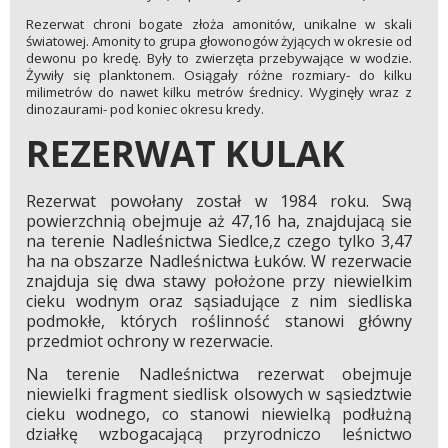
Rezerwat chroni bogate złoża amonitów, unikalne w skali
światowej. Amonity to grupa głowonogów żyjących w okresie od
dewonu po kredę. Były to zwierzęta przebywające w wodzie.
Żywiły się planktonem. Osiągały różne rozmiary- do kilku
milimetrów do nawet kilku metrów średnicy. Wyginęły wraz z
dinozaurami- pod koniec okresu kredy.
REZERWAT KULAK
Rezerwat powołany został w 1984 roku. Swą
powierzchnią obejmuje aż 47,16 ha, znajdujacą sie
na terenie Nadleśnictwa Siedlce,z czego tylko 3,47
ha na obszarze Nadleśnictwa Łuków. W rezerwacie
znajduja się dwa stawy położone przy niewielkim
cieku wodnym oraz sąsiadujące z nim siedliska
podmokłe, których roślinność stanowi główny
przedmiot ochrony w rezerwacie.
Na terenie Nadleśnictwa rezerwat obejmuje
niewielki fragment siedlisk olsowych w sąsiedztwie
cieku wodnego, co stanowi niewielką podłużną
działkę wzbogacającą przyrodniczo leśnictwo