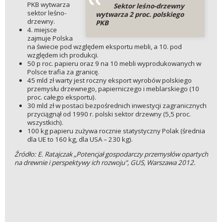
PKB wytwarza
Sektor leśno-drzewny
sektor leśno-
wytwarza 2 proc. polskiego
drzewny.
PKB
4. miejsce
zajmuje Polska
na świecie pod względem eksportu mebli, a 10. pod
względem ich produkcji.
50 p roc. papieru oraz 9 na 10 mebli wyprodukowanych w
Polsce trafia za granicę.
45 mld zł warty jest roczny eksport wyrobów polskiego
przemysłu drzewnego, papierniczego i meblarskiego (10
proc. całego eksportu).
30 mld zł w postaci bezpośrednich inwestycji zagranicznych
przyciągnął od 1990 r. polski sektor drzewny (5,5 proc.
wszystkich).
100 kg papieru zużywa rocznie statystyczny Polak (średnia
dla UE to 160 kg, dla USA – 230 kg).
Źródło: E. Ratajczak „Potencjał gospodarczy przemysłów opartych
na drewnie i perspektywy ich rozwoju", GUS, Warszawa 2012.