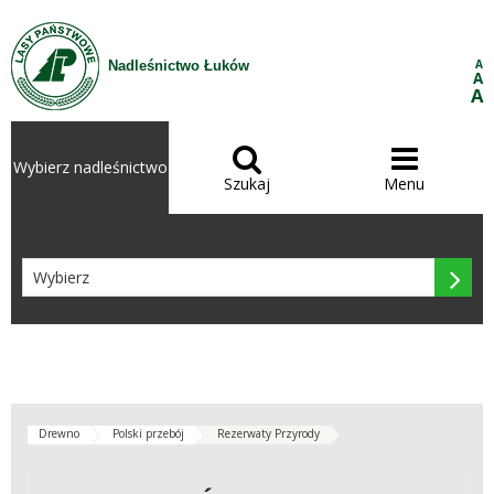
Przejdź do treści
A
Nadleśnictwo Łuków
A
A


Wybierz nadleśnictwo
Szukaj
Menu

Drewno
Polski przebój
Rezerwaty Przyrody