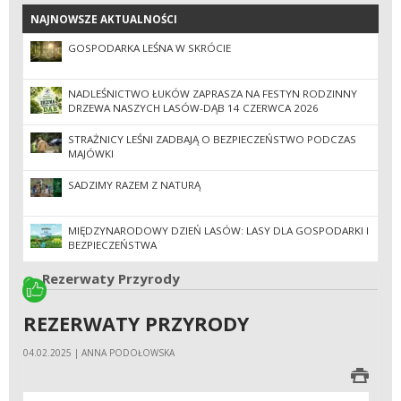
NAJNOWSZE AKTUALNOŚCI
NAJNOWSZE AKTUALNOŚCI
GOSPODARKA LEŚNA W SKRÓCIE
NADLEŚNICTWO ŁUKÓW ZAPRASZA NA FESTYN RODZINNY
DRZEWA NASZYCH LASÓW-DĄB 14 CZERWCA 2026
STRAŻNICY LEŚNI ZADBAJĄ O BEZPIECZEŃSTWO PODCZAS
MAJÓWKI
SADZIMY RAZEM Z NATURĄ
MIĘDZYNARODOWY DZIEŃ LASÓW: LASY DLA GOSPODARKI I
BEZPIECZEŃSTWA
Rezerwaty Przyrody
REZERWATY PRZYRODY
04.02.2025 | ANNA PODOŁOWSKA