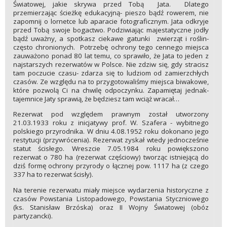
Światowej, jakie skrywa przed Tobą
Jata.
Dlatego
przemierzając ścieżkę edukacyjną- pieszo bądź rowerem, nie
zapomnij o lornetce lub aparacie fotograficznym. Jata odkryje
przed Tobą swoje bogactwo. Podziwiając majestatyczne jodły
bądź uważny, a spotkasz ciekawe gatunki
zwierząt i roślin-
często chronionych.
Potrzebę ochrony tego cennego miejsca
zauważono ponad 80 lat temu, co sprawiło, że Jata to jeden z
najstarszych rezerwatów w Polsce. Nie zdziw się, gdy stracisz
tam poczucie czasu- zdarza się to ludziom od zamierzchłych
czasów. Ze względu na to przygotowaliśmy miejsca biwakowe,
które pozwolą Ci na chwilę odpoczynku. Zapamiętaj jednak-
tajemnice Jaty sprawią, że będziesz tam wciąż wracał…
Rezerwat pod względem prawnym został utworzony
21.03.1933 roku z inicjatywy prof. W. Szafera - wybitnego
polskiego przyrodnika. W dniu 4.08.1952 roku dokonano jego
restytucji (przywrócenia). Rezerwat zyskał wtedy jednocześnie
statut ścisłego. Wreszcie 7.05.1984 roku powiększono
rezerwat o 780 ha (rezerwat częściowy) tworząc istniejącą do
dziś formę ochrony przyrody o łącznej pow. 1117 ha (z czego
337 ha to rezerwat ścisły).
Na terenie rezerwatu miały miejsce wydarzenia historyczne z
czasów Powstania Listopadowego, Powstania Styczniowego
(ks. Stanisław Brzóska) oraz II Wojny Światowej (obóz
partyzancki).