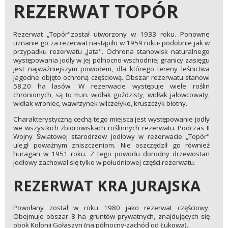
REZERWAT TOPÓR
Rezerwat „Topór"został utworzony w 1933 roku. Ponowne
uznanie go za rezerwat nastąpiło w 1959 roku- podobnie jak w
przypadku rezerwatu „Jata". Ochrona stanowisk naturalnego
występowania jodły w jej północno-wschodniej granicy zasięgu
jest najważniejszym powodem, dla którego tereny leśnictwa
Jagodne objęto ochroną częściową. Obszar rezerwatu stanowi
58,20 ha lasów. W rezerwacie występuje wiele roślin
chronionych, są to m.in. widłak goździsty, widłak jałowcowaty,
widłak wroniec, wawrzynek wilczełyko, kruszczyk błotny.
Charakterystyczną cechą tego miejsca jest występowanie jodły
we wszystkich zbiorowiskach roślinnych rezerwatu. Podczas II
Wojny Światowej starodrzew jodłowy w rezerwacie „Topór"
uległ poważnym zniszczeniom. Nie oszczędził go również
huragan w 1951 roku. Z tego powodu dorodny drzewostan
jodłowy zachował się tylko w południowej części rezerwatu.
REZERWAT KRA JURAJSKA
Powołany został w roku 1980 jako rezerwat częściowy.
Obejmuje obszar 8 ha gruntów prywatnych, znajdujących się
obok Kolonii Gołaszyn (na północny-zachód od Łukowa).