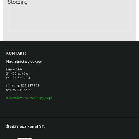
Stoczek.
KONTAKT:
Nadleśnictwo Łuków
Ławki 56A
21-400 Łuków
tel. 25 798 22 41
tel.kom. 512 147 303
fax 25 798 22 73
lukow@warszawa.lasy.gov.pl
Śledź nasz kanał YT: