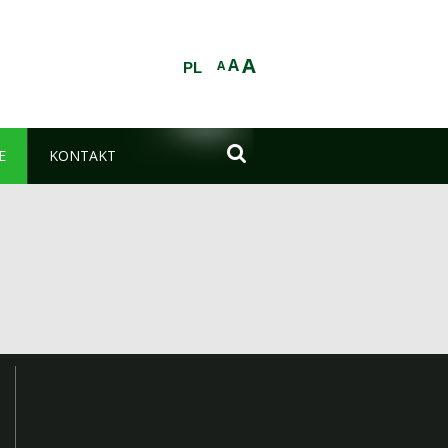
A
A
A
PL

E
KONTAKT