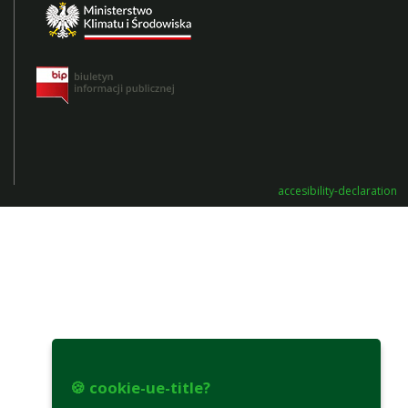
accesibility-declaration
🍪 cookie-ue-title?