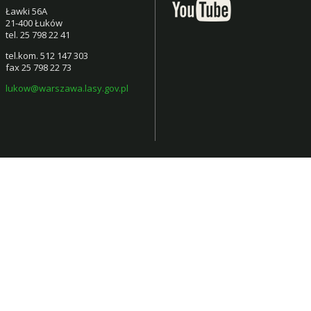
Ławki 56A
21-400 Łuków
tel. 25 798 22 41
tel.kom. 512 147 303
fax 25 798 22 73
lukow@warszawa.lasy.gov.pl